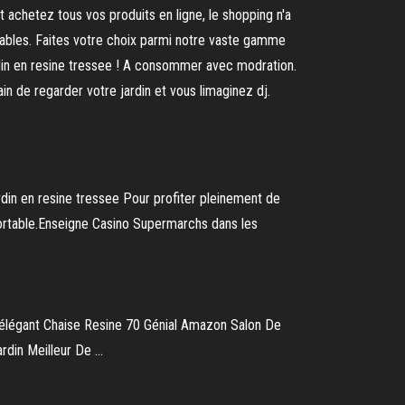
t achetez tous vos produits en ligne, le shopping n'a
rdables. Faites votre choix parmi notre vaste gamme
ardin en resine tressee ! A consommer avec modration.
 de regarder votre jardin et vous limaginez dj.
rdin en resine tressee Pour profiter pleinement de
nfortable.Enseigne Casino Supermarchs dans les
ne élégant Chaise Resine 70 Génial Amazon Salon De
in Meilleur De ...