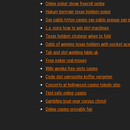
Online poker show freeroll senha
Hukum bermain texas holdem poker
San pablo lytton casino san pablo avenue san 
L.a. noire how to win slot machines
Texas holdem strategy when to fold
Odds of winning texas holdem with pocket ac
Tab and slot welding table uk
Free poker real money
Willy wonka free slots casino
Code slot samsonite koffer vergeten
Concerts at hollywood casino toledo ohio
Find safe online casino
Gambling boat near corpus christi
Online casino provably fair
How to win the slot machine