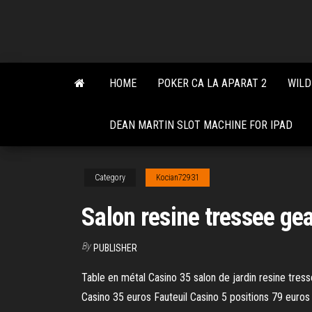
Skip
to
the
content
HOME
POKER CA LA APARAT 2
WILD
DEAN MARTIN SLOT MACHINE FOR IPAD
Category
Kocian72931
Salon resine tressee ge
By
PUBLISHER
Table en métal Casino 35 salon de jardin resine tres
Casino 35 euros Fauteuil Casino 5 positions 79 euro